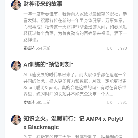
财神带来的故事
一年一度新春佳节，我谨向大家致以最诚挚的祝福，恭
喜发财。祝愿各位在新的一年里身体健康，万事如意，
心想事成！相传这一天财神爷爷会巡游人间，如春风般
轻抚过每个角落，为善良勤奋的百姓带来福泽，洒下一
路祥瑞。...
麦振鸿
554 天前
0
973
AI训练的"顿悟时刻"
AI飞速发展的时代早已来了，而大家似乎都在追逐一个
共同的信念：投入更多算力和数据，AI就一定能变得更
&quot;聪明&quot;。真的会是这样的吗？有时在音乐世
界里，练习时间的长短并不能完全决定一个人...
麦振鸿
561 天前
0
991
知识之火，温暖前行：记 AMP4 x PolyU
x Blackmagic
昨天，在微寒的理工大学，我感受到了一种特别的温