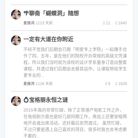
🌴聊斋「蝴蝶洞」随想
麦振鸿
1123 天前
11
1645
一定有大道在你附近
不经不觉我们后期会已跟「明爱专上学院」一起㩦手合
作了四、五年，是在他们的院校开办常规的高级文凭课
程，所以我们当时就为该校的设计学系量身订造出整套
课程，并透过我们后期会去替其运作，让课程带给学生
更专业的...
麦振鸿
1128 天前
9
1629
💍宝格丽永恒之谜
2015年真的非常忙碌，除了正常港产电影工作之外，
在电视剧方面也是好几部同期工作，再加上还要穿梭两
地开会或出席活动，还好最后安然渡过。 虽然忙碌，
不过只要是遇上自己喜欢的项目，很多时我也去考虑累
不累的...