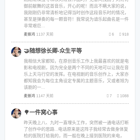
御前献舞的这首音乐，开心的呢！而且不瞒大家的说，
我刚刚仍非常清析地记得当时创作这段音乐时的情况，
甚至是弹奏的每一颗音符！我常说为谙乐起曲名是一件
非常艰巨...
麦振鸿
1137 天前
6
918
🤝随想徐长卿-众生平等
我相信大家都知，在原创音乐工作上我最喜欢的就是电
影和电视剧，因为完全是两个不同的天地可以让我在音
乐上天马行空的发挥。在电视剧的音乐创作上，大家亦
都知我会为每位主角设定专属的主题音乐，又或者旭为
该剧的一...
麦振鸿
1147 天前
7
1088
🌳一件窝心事
昨天晚上八、九时一直埋头工作，突然被一通电话打断
了创作中的思路...电话原来是这阵子我经常去做身体复
检的医院打给我的，而一般在晚上接到医院的来电，