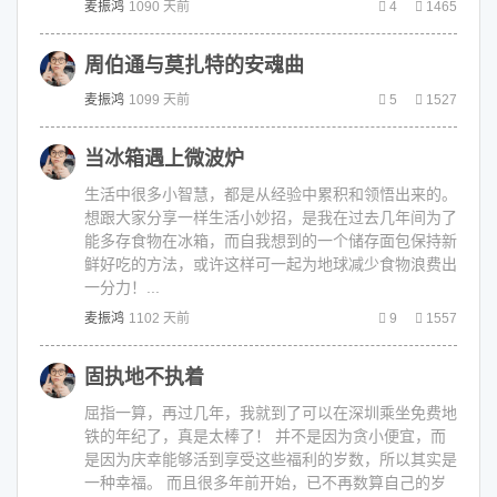
麦振鸿
1090 天前
4
1465
周伯通与莫扎特的安魂曲
麦振鸿
1099 天前
5
1527
当冰箱遇上微波炉
生活中很多小智慧，都是从经验中累积和领悟出来的。
想跟大家分享一样生活小妙招，是我在过去几年间为了
能多存食物在冰箱，而自我想到的一个储存面包保持新
鲜好吃的方法，或许这样可一起为地球减少食物浪费出
一分力！...
麦振鸿
1102 天前
9
1557
固执地不执着
屈指一算，再过几年，我就到了可以在深圳乘坐免费地
铁的年纪了，真是太棒了！ 并不是因为贪小便宜，而
是因为庆幸能够活到享受这些福利的岁数，所以其实是
一种幸福。 而且很多年前开始，已不再数算自己的岁