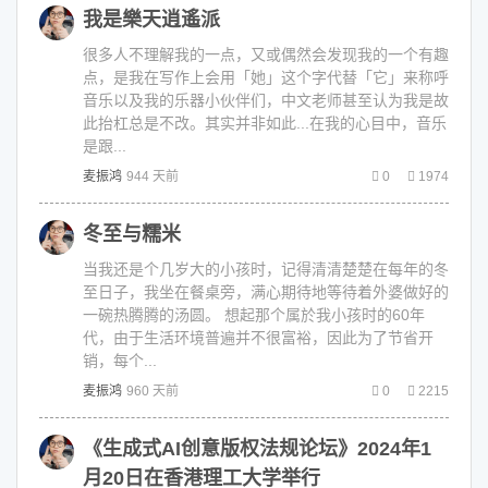
我是樂天逍遙派
很多人不理解我的一点，又或偶然会发现我的一个有趣
点，是我在写作上会用「她」这个字代替「它」来称呼
音乐以及我的乐器小伙伴们，中文老师甚至认为我是故
此抬杠总是不改。其实并非如此...在我的心目中，音乐
是跟...
麦振鸿
944 天前
0
1974
冬至与糯米
当我还是个几岁大的小孩时，记得清清楚楚在每年的冬
至日子，我坐在餐桌旁，满心期待地等待着外婆做好的
一碗热腾腾的汤圆。 想起那个属於我小孩时的60年
代，由于生活环境普遍并不很富裕，因此为了节省开
销，每个...
麦振鸿
960 天前
0
2215
《生成式AI创意版权法规论坛》2024年1
月20日在香港理工大学举行