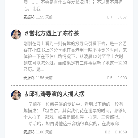
噢。。。不会是有什么突发状况吧！？不过家不用担
心，让我...
麦振鸿
1155 天前
7
857
🥤當北方遇上了冻柠茶
刚刚在网上看到一则有趣的报导吸引看下去，是一名游
客在小红书上的分享她在香港用一晚不睡觉的时间，来
体验一下在不住店路情况下，从淩晨12时至早上六时
到底可以怎么过，而结果是有三件事察新了她这一次的
经历。她...
麦振鸿
1156 天前
5
993
🎸邱礼涛导演的大摇大摆
早前在一位新导演的专访中，看到以下他的一段有
趣描述：「坦白讲，其实我们花在谢票的时间，都够每
个人拍多一部戏。如果是邱礼涛，拍两、三套都得。」
哈哈哈，坦白说他这形容确很真实的，在我跟邱...
麦振鸿
1160 天前
2
1059