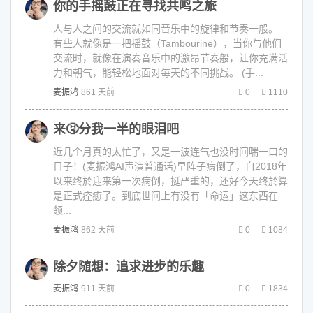
你的手摇鼓正在寻找共鸣之旅
人与人之间的交流就如同音乐中的旋律和节奏一般。
有些人就像是一把摇鼓（Tambourine），当你与他们
交流时，就像在演奏音乐中的激昂节奏般，让你充满活
力和朝气，能轻松地面对每天的不同挑战。 (手...
麦振鸿
861 天前
0
1110
来🤧分我一半的眼泪吧
近几个月真的太忙了，又是一波连气也没时间喘一口的
日子！(麦振鸿AI声演普通话)早阵子病倒了，自2018年
以来终於迎来第一次病倒，挺严重的，还好今天终於算
是正式痊癒了。到底世间上有没有「命运」这东西在
领...
麦振鸿
862 天前
0
1084
除夕随想：追求进步的乐趣
麦振鸿
911 天前
0
1834