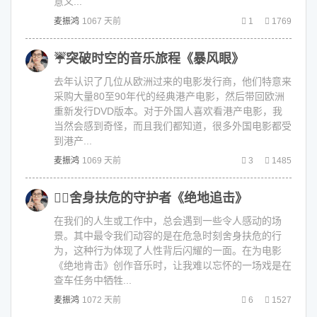
意义...
麦振鸿
1067 天前
1
1769
☔️突破时空的音乐旅程《暴风眼》
去年认识了几位从欧洲过来的电影发行商，他们特意来
采购大量80至90年代的经典港产电影，然后带回欧洲
重新发行DVD版本。对于外国人喜欢看港产电影，我
当然会感到奇怪，而且我们都知道，很多外国电影都受
到港产...
麦振鸿
1069 天前
3
1485
👨‍✈️舍身扶危的守护者《绝地追击》
在我们的人生或工作中，总会遇到一些令人感动的场
景。其中最令我们动容的是在危急时刻舍身扶危的行
为，这种行为体现了人性背后闪耀的一面。在为电影
《绝地肯击》创作音乐时，让我难以忘怀的一场戏是在
查车任务中牺牲...
麦振鸿
1072 天前
6
1527