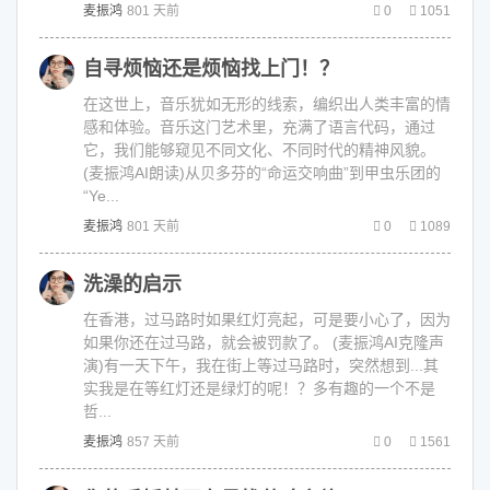
麦振鸿
801 天前
0
1051
自寻烦恼还是烦恼找上门！？
在这世上，音乐犹如无形的线索，编织出人类丰富的情
感和体验。音乐这门艺术里，充满了语言代码，通过
它，我们能够窥见不同文化、不同时代的精神风貌。
(麦振鸿AI朗读)从贝多芬的“命运交响曲”到甲虫乐团的
“Ye...
麦振鸿
801 天前
0
1089
洗澡的启示
在香港，过马路时如果红灯亮起，可是要小心了，因为
如果你还在过马路，就会被罚款了。 (麦振鸿AI克隆声
演)有一天下午，我在街上等过马路时，突然想到...其
实我是在等红灯还是绿灯的呢！？多有趣的一个不是
哲...
麦振鸿
857 天前
0
1561