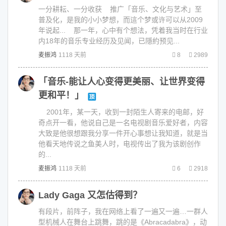
一分耕耘、一分收获 推广「音乐、文化与艺术」至
普及化，是我的小小梦想，而這个梦或许可以从2009
年说起... 那一年，心中有个想法，凭着我当时在行业
内18年的音乐专业经历及见闻，已隱約预见...
麦振鸿
1118 天前
8
2989
「音乐-能让人心变得更美丽、让世界变得
更和平！」
2001年，某一天，收到一封陌生人寄来的电邮，好
奇点开一看，他说自己是一名电视剧音乐爱好者，内容
大致是他很想跟我分享一件开心事想让我知道，就是当
他看天地传说之鱼美人时，电视传出了我为该剧创作
的...
麦振鸿
1118 天前
6
2918
Lady Gaga 又怎估得到？
有段片，前阵子，我在网络上看了一遍又一遍…一群人
型机械人在舞台上跳舞，跳的是《Abracadabra》，动