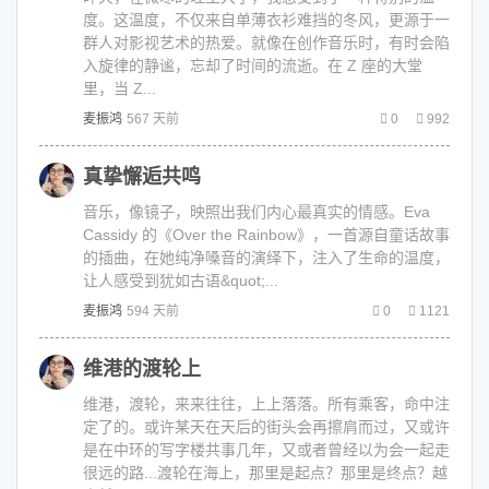
度。这温度，不仅来自单薄衣衫难挡的冬风，更源于一
群人对影视艺术的热爱。就像在创作音乐时，有时会陷
入旋律的静谧，忘却了时间的流逝。在 Z 座的大堂
里，当 Z...
麦振鸿
567 天前
0
992
真挚懈逅共鸣
音乐，像镜子，映照出我们内心最真实的情感。Eva
Cassidy 的《Over the Rainbow》，一首源自童话故事
的插曲，在她纯净嗓音的演绎下，注入了生命的温度，
让人感受到犹如古语&quot;...
麦振鸿
594 天前
0
1121
维港的渡轮上
维港，渡轮，来来往往，上上落落。所有乘客，命中注
定了的。或许某天在天后的街头会再擦肩而过，又或许
是在中环的写字楼共事几年，又或者曾经以为会一起走
很远的路...渡轮在海上，那里是起点？那里是终点？越