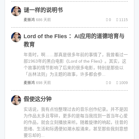
谜一样的说明书
麦振鸿
686 天前
0
1115
Lord of the Flies ：AI应用的道德培育与
教育
年青时，啊……那真是很多年前的事情了，我曾看过一
部1963年的黑白电影《Lord of the Flies》。其实，这
个故事的情节影响了后来的很多电影，特别是那些以
「丛林法则」为主题的故事，许多都会参...
麦振鸿
698 天前
0
1009
假使这分钟
实话说，我有点怕整理过去的音乐创作纪录。并不是因
为作品太多且零碎，更多的是每当我找到一首当年心爱
的作品，就会立刻播放来听。随着旋律的响起，往昔的
思绪、生活和际遇便如潮水般涌来，甚至那些我刻意想
要忘却的...