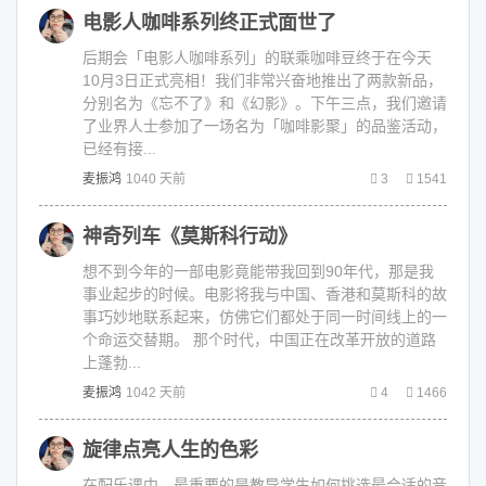
电影人咖啡系列终正式面世了
后期会「电影人咖啡系列」的联乘咖啡豆终于在今天
10月3日正式亮相！我们非常兴奋地推出了两款新品，
分别名为《忘不了》和《幻影》。下午三点，我们邀请
了业界人士参加了一场名为「咖啡影聚」的品鉴活动，
已经有接...
麦振鸿
1040 天前
3
1541
神奇列车《莫斯科行动》
想不到今年的一部电影竟能带我回到90年代，那是我
事业起步的时候。电影将我与中国、香港和莫斯科的故
事巧妙地联系起来，仿佛它们都处于同一时间线上的一
个命运交替期。 那个时代，中国正在改革开放的道路
上蓬勃...
麦振鸿
1042 天前
4
1466
旋律点亮人生的色彩
在配乐课中，最重要的是教导学生如何挑选最合适的音