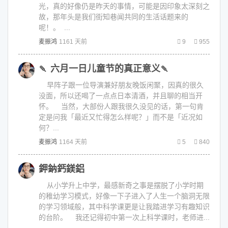
光，真的好像仍是昨天的事情，可能是因印象太深刻之
故，那年头是我们街知巷闻共同的生活话题来的
呢！。 ...
麦振鸿
1161 天前
9
955
🍡 六月一日儿童节的真正意义🍡
早阵子跟一位导演兼好朋友晚饭闲聚，因真的很久
没面，所以还喝了一点点日本清酒，并且聊的相当开
怀。 当然，大部份人跟我很久没见的话，第一句肯
定是问我「最近又忙得怎么样呢？」而不是「近况如
何？...
麦振鸿
1164 天前
5
840
鉀鈉鈣鎂鋁
从小学升上中学，最感新奇之事是摆脱了小学时期
的稚幼学习模式，好像一下子进入了人生一个脑洞无限
的学习领域般，其中科学课更是让我踏进学习有趣知识
的台阶。 我还记得初中第一次上科学课时，老师进...