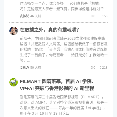
作流畅到一个点，你会怀疑 — 它们真的是「机械」
吗？竟能跟真人舞者一起飞舞，同步得像是排练过千...
麦振鸿
46 天前
0
156
在數據之外，真的有靈魂嗎？
前陣子，中國日報記者雪純在2026文化強國建設高峰
論壇「共建數智人文灣區」論壇前給我做了一個很有趣
的採訪。她說：「麥老師，我讓AI用你的仙俠音樂風格
生成了一首曲子，你聽聽看——給打幾分？」我哈哈一
笑，...
麦振鸿
50 天前
0
218
FILMART 圆满落幕，首届 AI 学院、
VP+AI 突破与香港影视的 AI 新里程
刚刚落幕的第三十届香港国际影视展（FILMART），
对我、对 AMP4、甚至对整个香港影视业来说，都是一
次意义重大的旅程 —— 筹办一年的首届「AI 学院」，
终于在 3 月 16 日至 19 日这四...