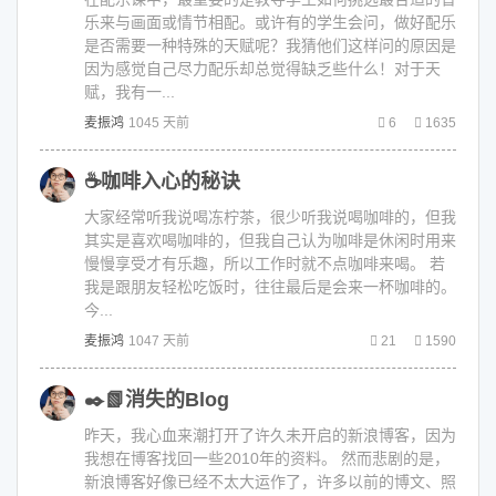
乐来与画面或情节相配。或许有的学生会问，做好配乐
是否需要一种特殊的天赋呢？我猜他们这样问的原因是
因为感觉自己尽力配乐却总觉得缺乏些什么！对于天
赋，我有一...
麦振鸿
1045 天前
6
1635
☕️咖啡入心的秘诀
大家经常听我说喝冻柠茶，很少听我说喝咖啡的，但我
其实是喜欢喝咖啡的，但我自己认为咖啡是休闲时用来
慢慢享受才有乐趣，所以工作时就不点咖啡来喝。 若
我是跟朋友轻松吃饭时，往往最后是会来一杯咖啡的。
今...
麦振鸿
1047 天前
21
1590
✒️📗消失的Blog
昨天，我心血来潮打开了许久未开启的新浪博客，因为
我想在博客找回一些2010年的资料。 然而悲剧的是，
新浪博客好像已经不太大运作了，许多以前的博文、照