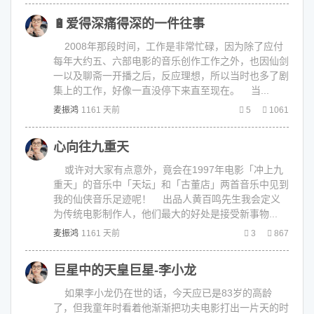
🔋爱得深痛得深的一件往事
2008年那段时间，工作是非常忙碌，因为除了应付
每年大约五、六部电影的音乐创作工作之外，也因仙剑
一以及聊斋一开播之后，反应理想，所以当时也多了剧
集上的工作，好像一直没停下来直至现在。 当...
麦振鸿
1161 天前
5
1061
心向往九重天
或许对大家有点意外，竟会在1997年电影「冲上九
重天」的音乐中「天坛」和「古董店」两首音乐中见到
我的仙侠音乐足迹呢！ 出品人黄百鸣先生我会定义
为传统电影制作人，他们最大的好处是接受新事物...
麦振鸿
1161 天前
3
867
巨星中的天皇巨星-李小龙
如果李小龙仍在世的话，今天应已是83岁的高龄
了，但我童年时看着他渐渐把功夫电影打出一片天的时