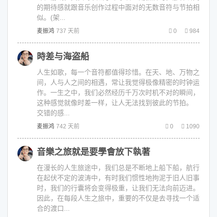
的期待感就跟音乐创作过程中面对的无数音符与节拍相
似。(架...
麦振鸿
737 天前
0
984
時差与海盗船
人生如歌，每一个音符都值得珍惜。在天、地、万物之
间，人与人之间的相遇，常让我觉得极像精密的时钟运
作。一生之中，我们必然经历千万次时机不对的瞬间，
这种感觉就像时差一样，让人无法找到彼此的节拍。
交错的感...
麦振鸿
742 天前
0
1090
音樂之旅就是要學會放下執著
在漫长的人生旅途中，我们总是不断地上船下船，航行
在起伏不定的波涛中，有时我们惯性地拘泥于旧人旧事
时，我们的行囊将会变得极重，让我们无法向前迈进。
因此，在每段人生之旅中，重要的不仅是去寻找一个适
合的渡口...