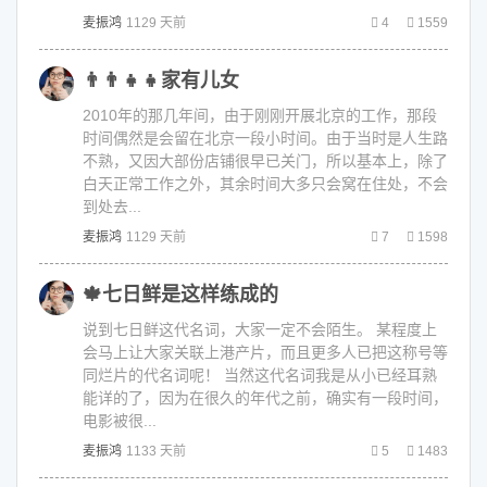
麦振鸿
1129 天前
4
1559
👨‍👨‍👧‍👧家有儿女
2010年的那几年间，由于刚刚开展北京的工作，那段
时间偶然是会留在北京一段小时间。由于当时是人生路
不熟，又因大部份店铺很早已关门，所以基本上，除了
白天正常工作之外，其余时间大多只会窝在住处，不会
到处去...
麦振鸿
1129 天前
7
1598
🍁七日鲜是这样练成的
说到七日鲜这代名词，大家一定不会陌生。 某程度上
会马上让大家关联上港产片，而且更多人已把这称号等
同烂片的代名词呢！ 当然这代名词我是从小已经耳熟
能详的了，因为在很久的年代之前，确实有一段时间，
电影被很...
麦振鸿
1133 天前
5
1483