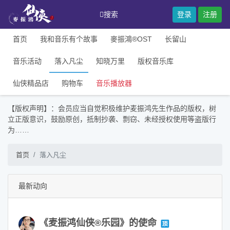
搜索
登录
注册
首页
我和音乐有个故事
麥振鴻®OST
长留山
音乐活动
落入凡尘
知晓万里
版权音乐库
仙侠精品店
购物车
音乐播放器
【版权声明】：会员应当自觉积极维护麦振鸿先生作品的版权，树
立正版意识，鼓励原创，抵制抄袭、剽窃、未经授权使用等盗版行
为……
首页
落入凡尘
最新动向
《麦振鸿仙侠®乐园》的使命