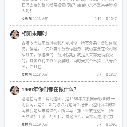
在仍会看到新闻经常被骗的呢？而当中又不乏高学历的
人呢！...
麦振鸿
1113 天前
10
1547
相知未雨时
香港今天迎来台风泰利八号风球，所有外卖平台暂停服
务。但是，即使外卖平台暂停服务，我仍需要在公司继
续赶工，像这样的「台风假期」我是从来都无福消受
的。其实昨晚工作至凌晨时，当时天文台已挂上八号台
风，并且在...
麦振鸿
1118 天前
7
1817
1969年你们都在做什么？
刚刚在网络上看到这图，是1969年关於国泰影业的 一
则新闻，是Gigi姐的必须为她留个纪录，这则当年的新
闻稿我是从未看过的，所以马上抓下来放在这里！(全
天然没加工没ps的年代，看这照片，直接就是用实力...
麦振鸿
1119 天前
7
1691