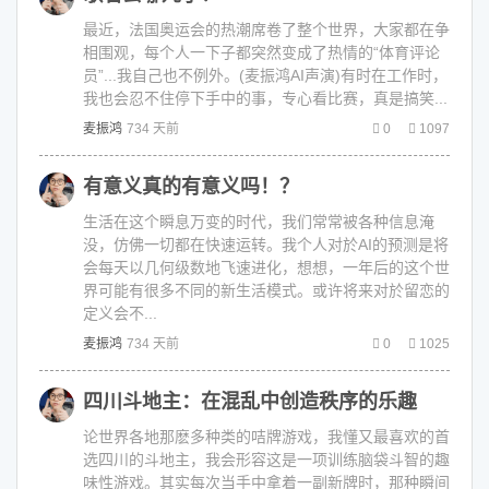
最近，法国奥运会的热潮席卷了整个世界，大家都在争
相围观，每个人一下子都突然变成了热情的“体育评论
员”...我自己也不例外。(麦振鸿AI声演)有时在工作时，
我也会忍不住停下手中的事，专心看比赛，真是搞笑...
麦振鸿
734 天前
0
1097
有意义真的有意义吗！？
生活在这个瞬息万变的时代，我们常常被各种信息淹
没，仿佛一切都在快速运转。我个人对於AI的预测是将
会每天以几何级数地飞速进化，想想，一年后的这个世
界可能有很多不同的新生活模式。或许将来对於留恋的
定义会不...
麦振鸿
734 天前
0
1025
四川斗地主：在混乱中创造秩序的乐趣
论世界各地那麽多种类的咭牌游戏，我懂又最喜欢的首
选四川的斗地主，我会形容这是一项训练脑袋斗智的趣
味性游戏。其实每次当手中拿着一副新牌时，那种瞬间