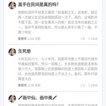
高手在民间是真的吗？
刚刚吃饭时不经意又看到「新喜剧之王」这电影，我又
再一次被父女这段亲情剧感动一次了，真的，这电影并
不能下饭，因一定会看哭人的呢！其实当年的喜剧之王
一，我并不是特别喜欢，所以那么多年只看了一遍，不
像少林足...
麦振鸿
1134 天前
8
1416
生死册
小时后的六十、七十年代，因那年代晚上不像现代城市
节奏般的繁华，所以一到晚上，大多数街道都是漆黑和
很少行人，就算晚上在街静静的街道上偶到有人迎面而
过，也会提高警觉因怕遇上不法之人。是的，那年代就
算是大白...
麦振鸿
1136 天前
4
1954
🖍画中仙、画中美🖍
刚刚继续搜寻和核对过去作品时，无意间找回了刘诗诗