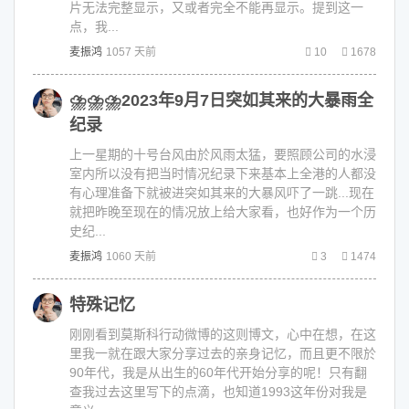
片无法完整显示，又或者完全不能再显示。提到这一
点，我...
麦振鸿
1057 天前
10
1678
⛈⛈⛈2023年9月7日突如其来的大暴雨全
纪录
上一星期的十号台风由於风雨太猛，要照顾公司的水浸
室内所以没有把当时情况纪录下来基本上全港的人都没
有心理准备下就被进突如其来的大暴风吓了一跳...现在
就把昨晚至现在的情况放上给大家看，也好作为一个历
史纪...
麦振鸿
1060 天前
3
1474
特殊记忆
刚刚看到莫斯科行动微博的这则博文，心中在想，在这
里我一就在跟大家分享过去的亲身记忆，而且更不限於
90年代，我是从出生的60年代开始分享的呢！只有翻
查我过去这里写下的点滴，也知道1993这年份对我是