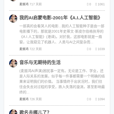
麦振鸿
717 天前
0
1061
我的AI启蒙电影-2001年《A.I.人工智能》
一部真的会看哭人的电影...我的人工智能种子是由一部
电影播下的，那就是2001年史蒂文·斯皮尔伯格执导的
《A.I.人工智能》(港译)。对於我，这部电影就是一扇
窗，让我窥见了机器人、人类与AI之间复杂而...
麦振鸿
722 天前
0
1039
音乐与无期待的生活
(麦振鸿AI声演)困扰事一定有。无论是工作、学业，还
是人际关系的发展，似乎每一件事都需要一个明确的结
果来证明我们的价值。 当事情终于出状况时，我们往
往会失去对过程的享受，跌入失落的漩涡，甚至影响最
终的...
麦振鸿
726 天前
0
1094
歌名去哪儿了？