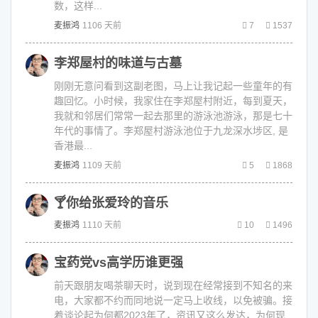
数，这样...
麦振鸿
1106 天前
7
1537
李郑屋村的味道与古墓
刚刚无意问看到这副老图，马上让我记起一些童年的有
趣回忆。小时候，我家住在李郑屋村附近，每到夏天，
我就和邻居们常常一起去那里的游泳池游泳，那是七十
年代的事情了。李郑屋村游泳池位于九龙深水埗区, 是
香港最...
麦振鸿
1109 天前
5
1868
🍸你给张爱玲的音乐
麦振鸿
1110 天前
10
1496
宝药党vs高学历谁更强
前天跟朋友喝茶聊天时，说到现在经常接到不知名的来
电，大家都不约而同地说一定马上收线，以免被骗。接
着谈论起为何都2023年了，资讯又这么发达，为何现