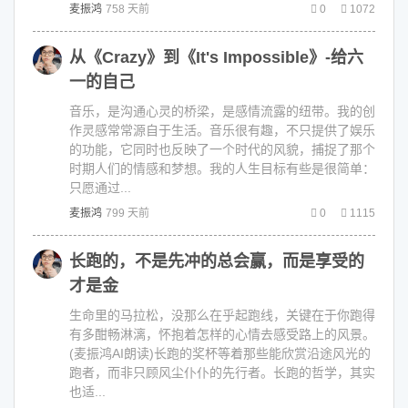
麦振鸿
758 天前
0
1072
从《Crazy》到《It's Impossible》-给六
一的自己
音乐，是沟通心灵的桥梁，是感情流露的纽带。我的创
作灵感常常源自于生活。音乐很有趣，不只提供了娱乐
的功能，它同时也反映了一个时代的风貌，捕捉了那个
时期人们的情感和梦想。我的人生目标有些是很简单：
只愿通过...
麦振鸿
799 天前
0
1115
长跑的，不是先冲的总会赢，而是享受的
才是金
生命里的马拉松，没那么在乎起跑线，关键在于你跑得
有多酣畅淋漓，怀抱着怎样的心情去感受路上的风景。
(麦振鸿AI朗读)长跑的奖杯等着那些能欣赏沿途风光的
跑者，而非只顾风尘仆仆的先行者。长跑的哲学，其实
也适...