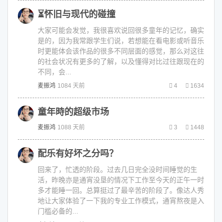
⏳怀旧与现代的碰撞
大家可能会发觉，我很喜欢说回很多童年的记忆，确实
是的，因为我常跟学生们说，若想能在看电影或听音乐
时更能体会该作品的很多不同层面的感觉，那么对这往
的社会状况有更多的了解，以及懂得对比过往跟现在的
不同，会...
麦振鸿
1084 天前
4
1634
童年時的超级市场
麦振鸿
1088 天前
3
1448
配乐有好坏之分吗？
回来了，忙透的阶段。过去几日完全没时间睡觉的生
活，昨晚亦是通宵没垦的情况下工作至今天的正午一时
多才能睡一回。总算挺过了最辛苦的阶段了。像达人秀
地让大家体验了一下我的专业工作模式，通宵熬夜是入
门槛必备的...