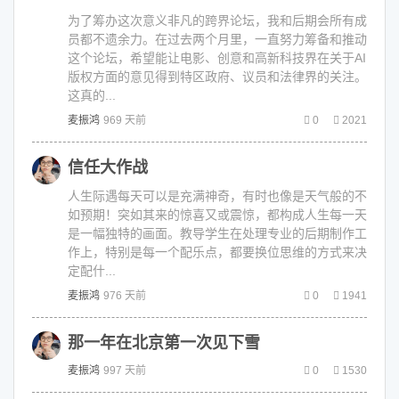
为了筹办这次意义非凡的跨界论坛，我和后期会所有成
员都不遗余力。在过去两个月里，一直努力筹备和推动
这个论坛，希望能让电影、创意和高新科技界在关于AI
版权方面的意见得到特区政府、议员和法律界的关注。
这真的...
麦振鸿
969 天前
0
2021
信任大作战
人生际遇每天可以是充满神奇，有时也像是天气般的不
如预期！突如其来的惊喜又或震惊，都构成人生每一天
是一幅独特的画面。教导学生在处理专业的后期制作工
作上，特别是每一个配乐点，都要换位思维的方式来决
定配什...
麦振鸿
976 天前
0
1941
那一年在北京第一次见下雪
麦振鸿
997 天前
0
1530