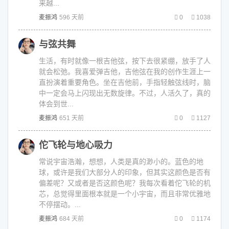
来越...
麦振鸿
596 天前
0
1038
与弦共舞
生活，有时就像一根吉他弦，按下去很紧绷，放手了人
就会松弛。我喜爱弹吉他，吉他弦在我的创作生涯上一
直扮演着重要角色。坐在吉他前，手指轻触弦线时，脑
中一定会马上闪现出无数旋律。不过，人活久了，真的
体会到世...
麦振鸿
651 天前
0
1127
佗飞轮与地心吸力
常说宇宙浩瀚，想想，人类是真的渺小的。蓝色的地
球，或许是我们大部分人的印象，但其实这颜色是否有
偏差呢？又或者是否这颜色呢？我每次看着佗飞轮的机
芯，总觉得里面根本就是一个小宇宙，而且非常优雅地
不停摆动。...
麦振鸿
684 天前
0
1174