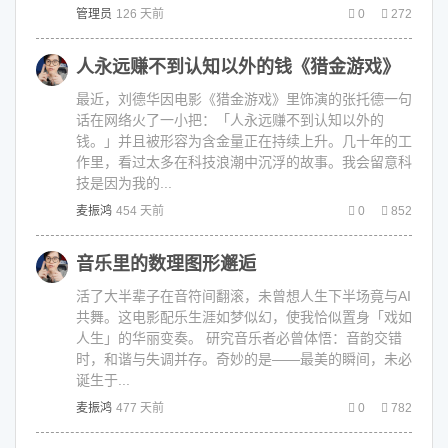
管理员
126 天前
0
272
人永远赚不到认知以外的钱《猎金游戏》
最近，刘德华因电影《猎金游戏》里饰演的张托德一句
话在网络火了一小把：「人永远赚不到认知以外的
钱。」并且被形容为含金量正在持续上升。几十年的工
作里，看过太多在科技浪潮中沉浮的故事。我会留意科
技是因为我的...
麦振鸿
454 天前
0
852
音乐里的数理图形邂逅
活了大半辈子在音符间翻滚，未曾想人生下半场竟与AI
共舞。这电影配乐生涯如梦似幻，使我恰似置身「戏如
人生」的华丽变奏。 研究音乐者必曾体悟：音韵交错
时，和谐与失调并存。奇妙的是——最美的瞬间，未必
诞生于...
麦振鸿
477 天前
0
782